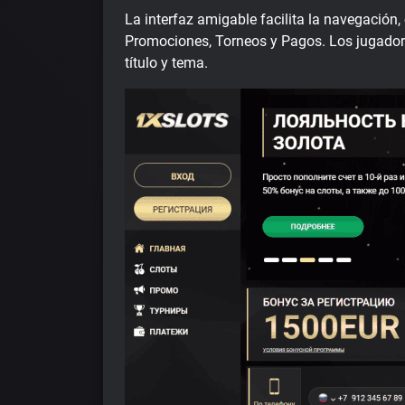
La interfaz amigable facilita la navegació
Promociones, Torneos y Pagos. Los jugadores
título y tema.