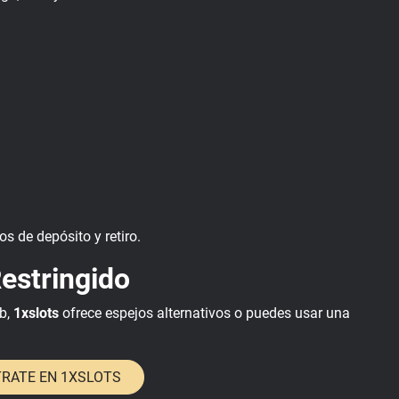
s de depósito y retiro.
estringido
eb,
1xslots
ofrece espejos alternativos o puedes usar una
TRATE EN 1XSLOTS