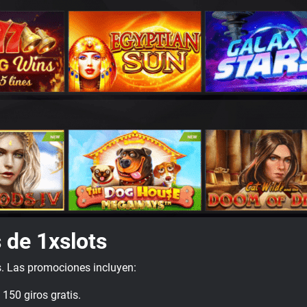
 de 1xslots
. Las promociones incluyen:
150 giros gratis.