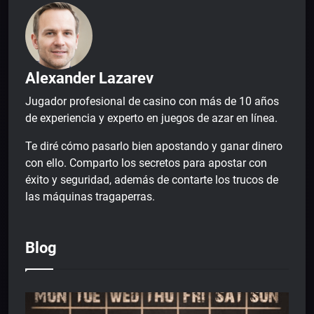
Alexander Lazarev
Jugador profesional de casino con más de 10 años
de experiencia y experto en juegos de azar en línea.
Te diré cómo pasarlo bien apostando y ganar dinero
con ello. Comparto los secretos para apostar con
éxito y seguridad, además de contarte los trucos de
las máquinas tragaperras.
Blog