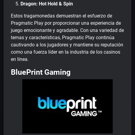
Dragon: Hot Hold & Spin
Estos tragamonedas demuestran el esfuerzo de
Pragmatic Play por proporcionar una experiencia de
juego emocionante y agradable. Con una variedad de
temas y características, Pragmatic Play continúa
cautivando a los jugadores y mantiene su reputación
como una fuerza líder en la industria de los casinos
en línea.
BluePrint Gaming