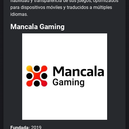
fiabilidad y transparencia de sus juegos, optimizados
para dispositivos móviles y traducidos a múltiples
idiomas.
Mancala Gaming
Fundada:
2019