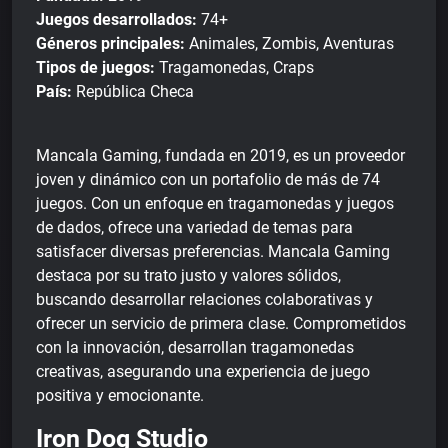
Juegos desarrollados:
74+
Géneros principales:
Animales, Zombis, Aventuras
Tipos de juegos:
Tragamonedas, Craps
País:
República Checa
Mancala Gaming, fundada en 2019, es un proveedor
joven y dinámico con un portafolio de más de 74
juegos. Con un enfoque en tragamonedas y juegos
de dados, ofrece una variedad de temas para
satisfacer diversas preferencias. Mancala Gaming
destaca por su trato justo y valores sólidos,
buscando desarrollar relaciones colaborativas y
ofrecer un servicio de primera clase. Comprometidos
con la innovación, desarrollan tragamonedas
creativas, asegurando una experiencia de juego
positiva y emocionante.
Iron Dog Studio