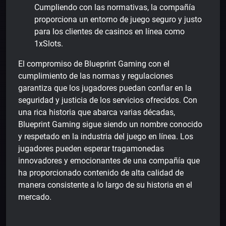
Cumpliendo con las normativas, la compañía
proporciona un entorno de juego seguro y justo
para los clientes de casinos en línea como
1xSlots.
El compromiso de Blueprint Gaming con el
cumplimiento de las normas y regulaciones
garantiza que los jugadores puedan confiar en la
seguridad y justicia de los servicios ofrecidos. Con
una rica historia que abarca varias décadas,
Blueprint Gaming sigue siendo un nombre conocido
y respetado en la industria del juego en línea. Los
jugadores pueden esperar tragamonedas
innovadores y emocionantes de una compañía que
ha proporcionado contenido de alta calidad de
manera consistente a lo largo de su historia en el
mercado.