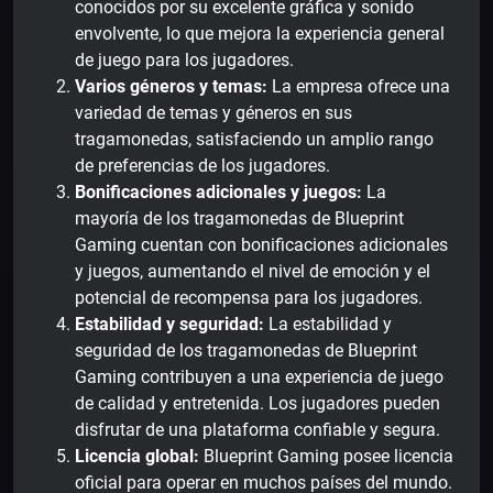
conocidos por su excelente gráfica y sonido
envolvente, lo que mejora la experiencia general
de juego para los jugadores.
Varios géneros y temas:
La empresa ofrece una
variedad de temas y géneros en sus
tragamonedas, satisfaciendo un amplio rango
de preferencias de los jugadores.
Bonificaciones adicionales y juegos:
La
mayoría de los tragamonedas de Blueprint
Gaming cuentan con bonificaciones adicionales
y juegos, aumentando el nivel de emoción y el
potencial de recompensa para los jugadores.
Estabilidad y seguridad:
La estabilidad y
seguridad de los tragamonedas de Blueprint
Gaming contribuyen a una experiencia de juego
de calidad y entretenida. Los jugadores pueden
disfrutar de una plataforma confiable y segura.
Licencia global:
Blueprint Gaming posee licencia
oficial para operar en muchos países del mundo.