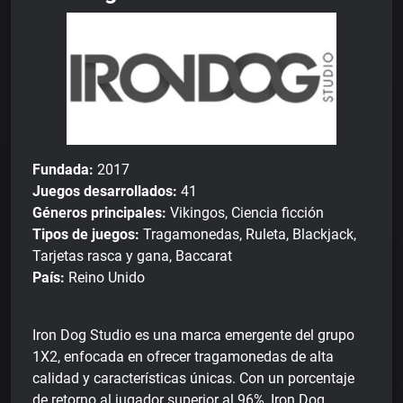
Fundada:
2017
Juegos desarrollados:
41
Géneros principales:
Vikingos, Ciencia ficción
Tipos de juegos:
Tragamonedas, Ruleta, Blackjack,
Tarjetas rasca y gana, Baccarat
País:
Reino Unido
Iron Dog Studio es una marca emergente del grupo
1X2, enfocada en ofrecer tragamonedas de alta
calidad y características únicas. Con un porcentaje
de retorno al jugador superior al 96%, Iron Dog