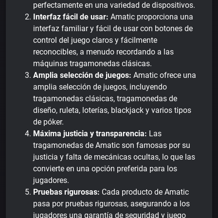
perfectamente en una variedad de dispositivos.
Interfaz fácil de usar:
Amatic proporciona una
interfaz familiar y fácil de usar con botones de
control del juego claros y fácilmente
reconocibles, a menudo recordando a las
máquinas tragamonedas clásicas.
Amplia selección de juegos:
Amatic ofrece una
amplia selección de juegos, incluyendo
tragamonedas clásicas, tragamonedas de
diseño, ruleta, loterías, blackjack y varios tipos
de póker.
Máxima justicia y transparencia:
Las
tragamonedas de Amatic son famosas por su
justicia y falta de mecánicas ocultas, lo que las
convierte en una opción preferida para los
jugadores.
Pruebas rigurosas:
Cada producto de Amatic
pasa por pruebas rigurosas, asegurando a los
jugadores una garantía de seguridad y juego