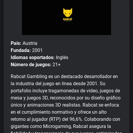
País:
Austria
Fundada:
2001
Idiomas soportados:
Inglés
Número de juegos:
21+
Rabcat Gambling es un destacado desarrollador en
la industria del juego en línea desde 2001. Su
portafolio incluye tragamonedas de video, juegos de
mesa y juegos 3D, reconocidos por su diseño gráfico
único y animaciones 3D realistas. Rabcat se enfoca
en el cumplimiento normativo y ofrece un alto
retorno al jugador (RTP) del 96,6%. Colaborando con
gigantes como Microgaming, Rabcat asegura la