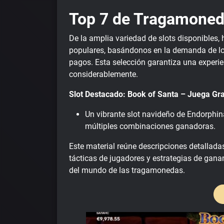
Top 7 de Tragamone
De la amplia variedad de slots disponibles
populares, basándonos en la demanda de los
pagos. Esta selección garantiza una experi
considerablemente.
Slot Destacado: Book of Santa – Juega Gra
Un vibrante slot navideño de Endorphin
múltiples combinaciones ganadoras.
Este material reúne descripciones detalladas
tácticas de jugadores y estrategias de gana
del mundo de las tragamonedas.