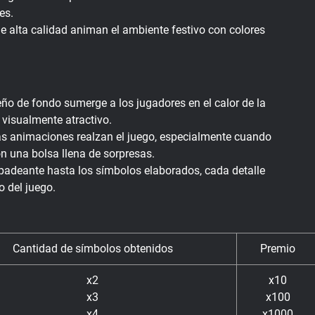
es.
e alta calidad animan el ambiente festivo con colores
eño de fondo sumerge a los jugadores en el calor de la
visualmente atractivo.
s animaciones realzan el juego, especialmente cuando
n una bolsa llena de sorpresas.
padeante hasta los símbolos elaborados, cada detalle
o del juego.
Cantidad de símbolos obtenidos
Premio
x2
x10
x3
x100
x4
x1000