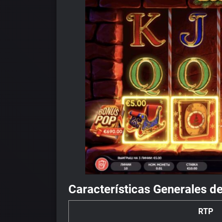
Características Generales d
RTP