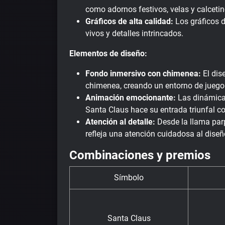
como adornos festivos, velas y calcetin
Gráficos de alta calidad:
Los gráficos d
vivos y detalles intrincados.
Elementos de diseño:
Fondo inmersivo con chimenea:
El dis
chimenea, creando un entorno de juego 
Animación emocionante:
Las dinámica
Santa Claus hace su entrada triunfal co
Atención al detalle:
Desde la llama par
refleja una atención cuidadosa al diseñ
Combinaciones y premios
Símbolo
Santa Claus