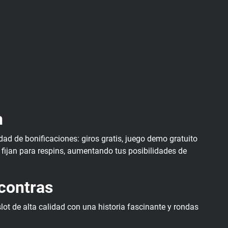
n
dad de bonificaciones: giros gratis, juego demo gratuito
fijan para respins, aumentando tus posibilidades de
 contras
ot de alta calidad con una historia fascinante y rondas