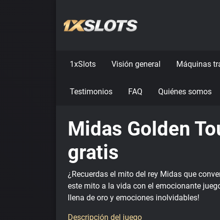
Skip
to
content
1xSlots
Visión general
Máquinas tr
Testimonios
FAQ
Quiénes somos
Midas Golden Tou
gratis
¿Recuerdas el mito del rey Midas que conve
este mito a la vida con el emocionante jue
llena de oro y emociones inolvidables!
Descripción del juego