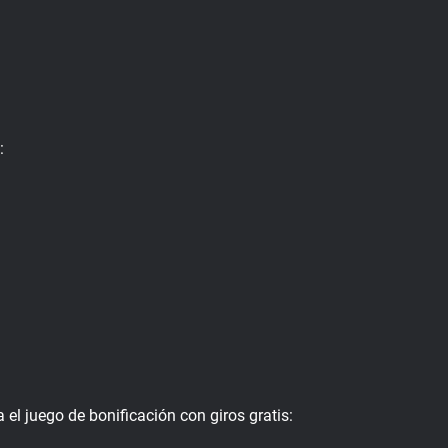
:
a el juego de bonificación con giros gratis: