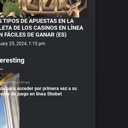
S TIPOS DE APUESTAS EN LA
LETA DE LOS CASINOS EN LÍNEA
N FÁCILES DE GANAR (ES)
uary 25, 2024, 1:15 pm
teresting
uary 25, 2024, 1:07 pm
ía para acceder por primera vez a su
enta de juego en línea Sbobet