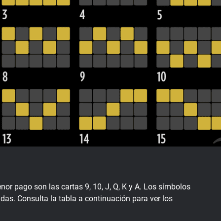
r pago son las cartas 9, 10, J, Q, K y A. Los símbolos
das. Consulta la tabla a continuación para ver los