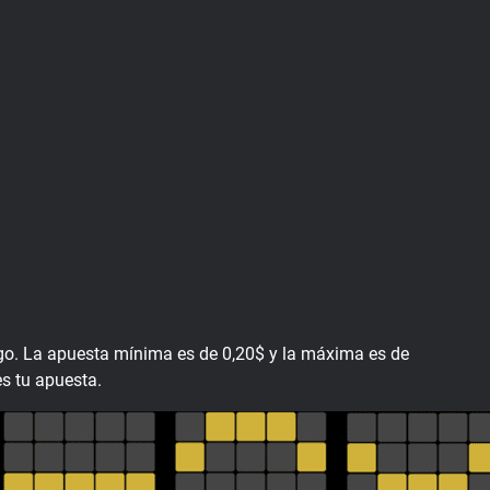
go. La apuesta mínima es de 0,20$ y la máxima es de
s tu apuesta.