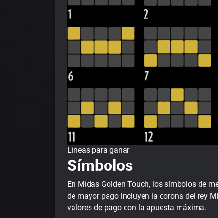
Líneas para ganar
Símbolos
En Midas Golden Touch, los símbolos de meno
de mayor pago incluyen la corona del rey Mi
valores de pago con la apuesta máxima.