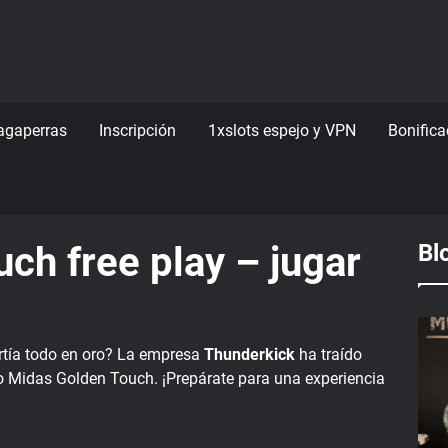
agaperras
Inscripción
1xslots espejo y VPN
Bonifica
ch free play – jugar
Bl
rtía todo en oro? La empresa
Thunderkick
ha traído
go Midas Golden Touch. ¡Prepárate para una experiencia